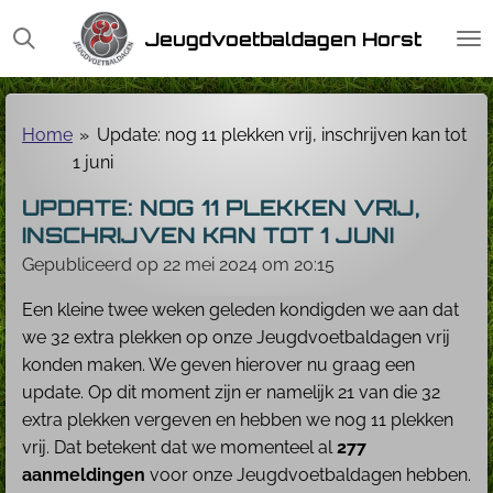
Ga
Jeugdvoetbaldagen Horst
direct
naar
de
hoofdinhoud
Home
»
Update: nog 11 plekken vrij, inschrijven kan tot
1 juni
UPDATE: NOG 11 PLEKKEN VRIJ,
INSCHRIJVEN KAN TOT 1 JUNI
Gepubliceerd op 22 mei 2024 om 20:15
Een kleine twee weken geleden kondigden we aan dat
we 32 extra plekken op onze Jeugdvoetbaldagen vrij
konden maken. We geven hierover nu graag een
update. Op dit moment zijn er namelijk 21 van die 32
extra plekken vergeven en hebben we nog 11 plekken
vrij. Dat betekent dat we momenteel al
277
aanmeldingen
voor onze Jeugdvoetbaldagen hebben.