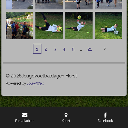
1
2
3
4
5
21
© 2026Jeugdvoetbaldagen Horst
Powered by
JouwWeb
E-mailadres
Kaart
Facebook