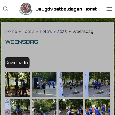
Ga
Jeugdvoetbaldagen Horst
direct
naar
de
hoofdinhoud
Home
»
Foto's
»
Foto's
»
2025
»
Woensdag
WOENSDAG
Downloaden