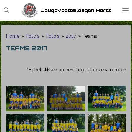
Ga
Jeugdvoetbaldagen Horst
direct
naar
de
hoofdinhoud
Home
»
Foto's
»
Foto's
»
2017
»
Teams
TEAMS 2017
*Bij het klikken op een foto zal deze vergroten