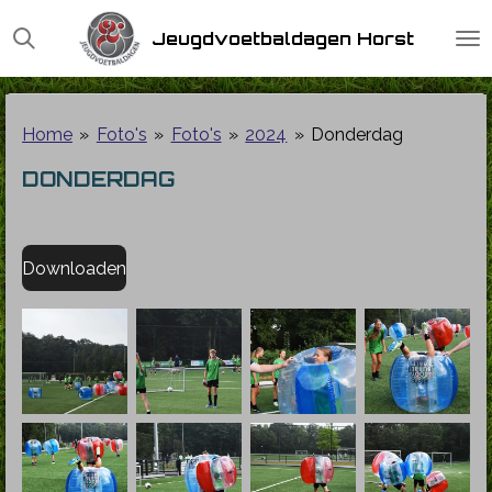
Ga
Jeugdvoetbaldagen Horst
direct
naar
de
hoofdinhoud
Home
»
Foto's
»
Foto's
»
2024
»
Donderdag
DONDERDAG
Downloaden