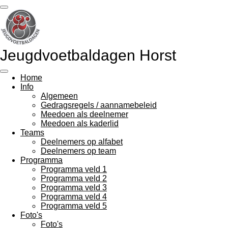
Ga
direct
naar
de
hoofdinhoud
Jeugdvoetbaldagen Horst
Home
Info
Algemeen
Gedragsregels / aannamebeleid
Meedoen als deelnemer
Meedoen als kaderlid
Teams
Deelnemers op alfabet
Deelnemers op team
Programma
Programma veld 1
Programma veld 2
Programma veld 3
Programma veld 4
Programma veld 5
Foto's
Foto's