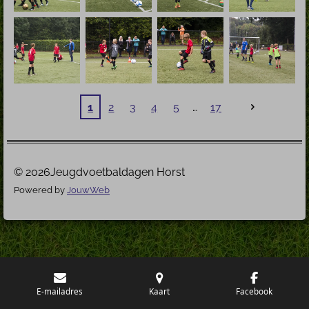
1
2
3
4
5
17
© 2026Jeugdvoetbaldagen Horst
Powered by
JouwWeb
E-mailadres
Kaart
Facebook