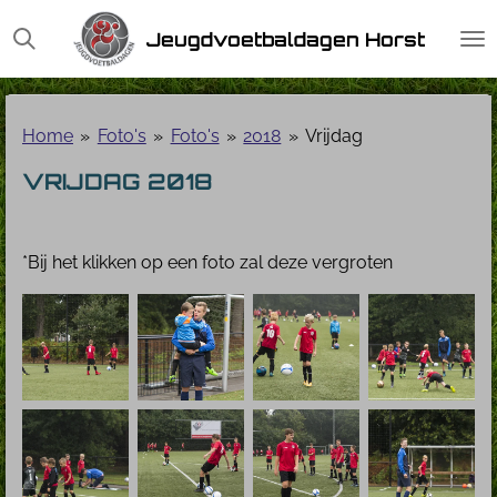
Ga
Jeugdvoetbaldagen Horst
direct
naar
de
hoofdinhoud
Home
»
Foto's
»
Foto's
»
2018
»
Vrijdag
VRIJDAG 2018
*Bij het klikken op een foto zal deze vergroten