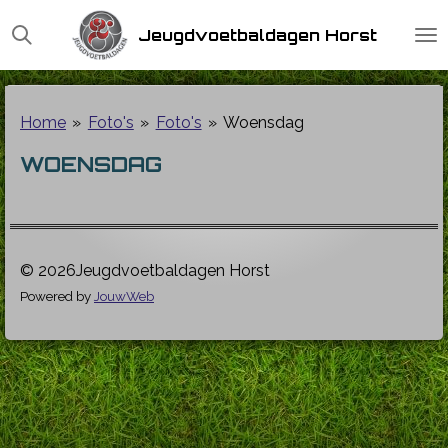
Ga
Jeugdvoetbaldagen Horst
direct
naar
de
hoofdinhoud
Home
»
Foto's
»
Foto's
»
Woensdag
WOENSDAG
© 2026Jeugdvoetbaldagen Horst
Powered by
JouwWeb