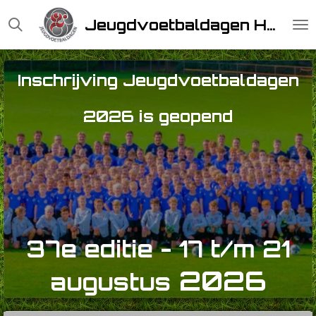
Ga
Jeugdvoetbaldagen Horst
direct
naar
de
Inschrijving Jeugdvoetbaldagen
hoofdinhoud
2026 is geopend
37e editie - 17 t/m 21
2026
augustus