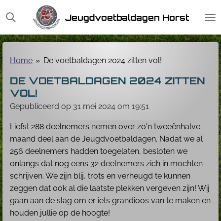
Ga
Jeugdvoetbaldagen Horst
direct
naar
de
hoofdinhoud
Home
»
De voetbaldagen 2024 zitten vol!
DE VOETBALDAGEN 2024 ZITTEN
VOL!
Gepubliceerd op 31 mei 2024 om 19:51
Liefst 288 deelnemers nemen over zo'n tweeënhalve
maand deel aan de Jeugdvoetbaldagen. Nadat we al
256 deelnemers hadden toegelaten, besloten we
onlangs dat nog eens 32 deelnemers zich in mochten
schrijven. We zijn blij, trots en verheugd te kunnen
zeggen dat ook al die laatste plekken vergeven zijn! Wij
gaan aan de slag om er iets grandioos van te maken en
houden jullie op de hoogte!