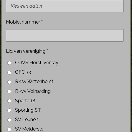
Mobiel nummer *
Lid van vereniging *
COVS Horst-Venray
GFC'33
RKsv Wittenhorst
RKvv Volharding
Sparta'18
Sporting ST
SV Leunen
SV Melderslo