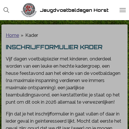
Ga
Jeugdvoetbaldagen Horst
direct
naar
de
hoofdinhoud
Home
»
Kader
INSCHRIJFFORMULIER KADER
Vijf dagen voetbalplezier met kinderen, onderdeel
worden van een leuke en hechte kadergroep, een
heuse feestavond aan het einde van de voetbaldagen
(na maximale inspanning verdienen we immers
maximale ontspanning), een jaarlijkse
teambuildingsavond, een kerstattentie: je staat op het
punt om dit ook in 2026 allemaal te verwezenlijken!
Fijn dat je het inschrijfformulier in gaat vullen of daar in
ieder geval in geïnteresseerd lijkt. Mocht dat eerste het
geval zijn: goud dat we dit jaar (weer) op je mogen