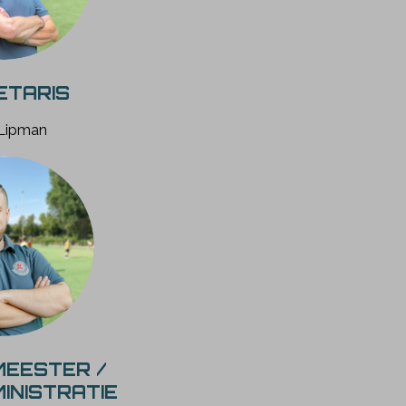
ETARIS
Lipman
MEESTER /
INISTRATIE