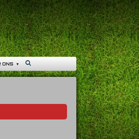
R ONS