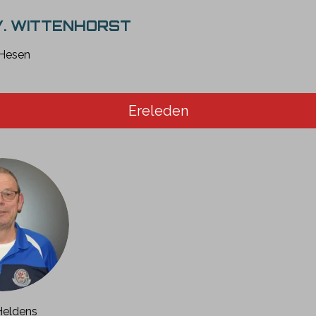
V. WITTENHORST
Hesen
Ereleden
Heldens