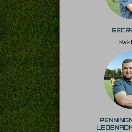
SECR
Mark 
PENNING
LEDENADM