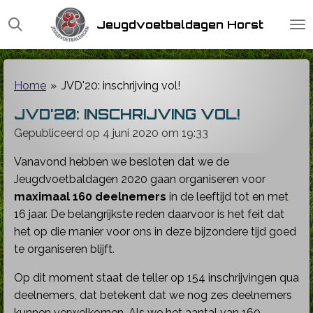
Ga
Jeugdvoetbaldagen Horst
direct
naar
de
hoofdinhoud
Home
»
JVD'20: inschrijving vol!
JVD'20: INSCHRIJVING VOL!
Gepubliceerd op 4 juni 2020 om 19:33
Vanavond hebben we besloten dat we de
Jeugdvoetbaldagen 2020 gaan organiseren voor
maximaal 160 deelnemers
in de leeftijd tot en met
16 jaar. De belangrijkste reden daarvoor is het feit dat
het op die manier voor ons in deze bijzondere tijd goed
te organiseren blijft.
Op dit moment staat de teller op 154 inschrijvingen qua
deelnemers, dat betekent dat we nog zes deelnemers
kunnen verwelkomen. Als we het aantal van 160