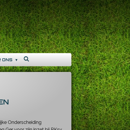
R ONS
EN
ijke Onderscheiding
 Ger voor zijn inzet bij RKsv