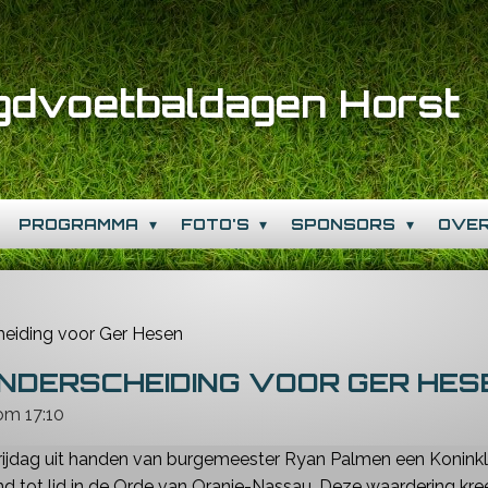
gdvoetbaldagen Horst
PROGRAMMA
FOTO'S
SPONSORS
OVE
heiding voor Ger Hesen
ONDERSCHEIDING VOOR GER HES
om 17:10
rijdag uit handen van burgemeester Ryan Palmen een Koninkl
tot lid in de Orde van Oranje-Nassau. Deze waardering kreeg