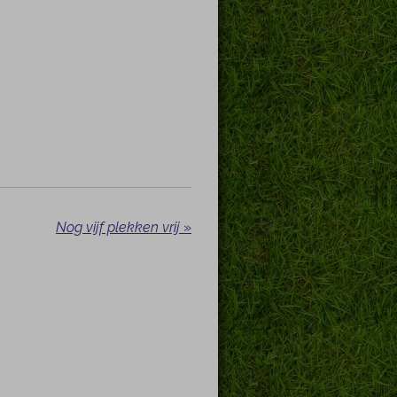
Nog vijf plekken vrij
»