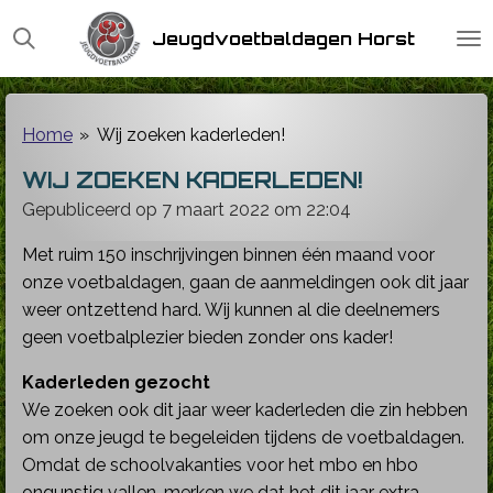
Ga
Jeugdvoetbaldagen Horst
direct
naar
de
hoofdinhoud
Home
»
Wij zoeken kaderleden!
WIJ ZOEKEN KADERLEDEN!
Gepubliceerd op 7 maart 2022 om 22:04
Met ruim 150 inschrijvingen binnen één maand voor
onze voetbaldagen, gaan de aanmeldingen ook dit jaar
weer ontzettend hard. Wij kunnen al die deelnemers
geen voetbalplezier bieden zonder ons kader!
Kaderleden gezocht
We zoeken ook dit jaar weer kaderleden die zin hebben
om onze jeugd te begeleiden tijdens de voetbaldagen.
Omdat de schoolvakanties voor het mbo en hbo
ongunstig vallen, merken we dat het dit jaar extra