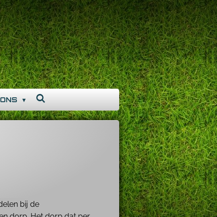
 ONS
elen bij de
n dorp. Het dorp dat per