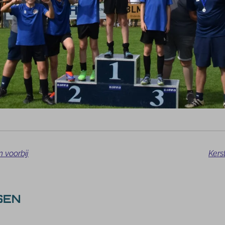
 voorbij
Kerst
SEN