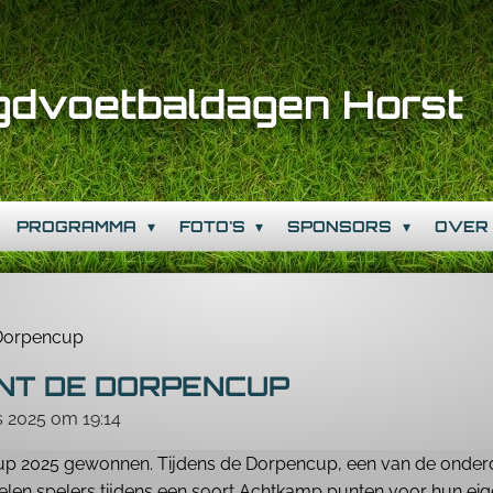
gdvoetbaldagen Horst
PROGRAMMA
FOTO'S
SPONSORS
OVER
 Dorpencup
NT DE DORPENCUP
 2025 om 19:14
p 2025 gewonnen. Tijdens de Dorpencup, een van de onderd
en spelers tijdens een soort Achtkamp punten voor hun eige