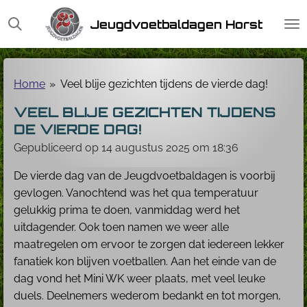
Ga
Jeugdvoetbaldagen Horst
direct
naar
de
hoofdinhoud
Home
»
Veel blije gezichten tijdens de vierde dag!
VEEL BLIJE GEZICHTEN TIJDENS
DE VIERDE DAG!
Gepubliceerd op 14 augustus 2025 om 18:36
De vierde dag van de Jeugdvoetbaldagen is voorbij
gevlogen. Vanochtend was het qua temperatuur
gelukkig prima te doen, vanmiddag werd het
uitdagender. Ook toen namen we weer alle
maatregelen om ervoor te zorgen dat iedereen lekker
fanatiek kon blijven voetballen. Aan het einde van de
dag vond het Mini WK weer plaats, met veel leuke
duels. Deelnemers wederom bedankt en tot morgen,