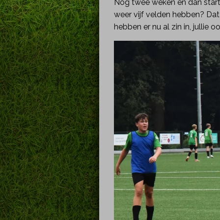
Nog twee weken en dan starte
weer vijf velden hebben? Da
hebben er nu al zin in, jullie o