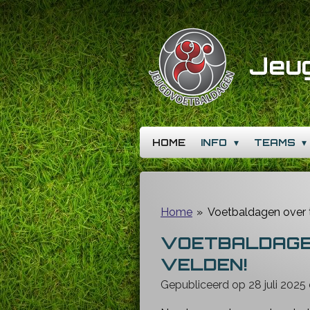
Ga
direct
naar
Jeu
de
hoofdinhoud
HOME
INFO
TEAMS
Home
»
Voetbaldagen over t
VOETBALDAGE
VELDEN!
Gepubliceerd op 28 juli 2025