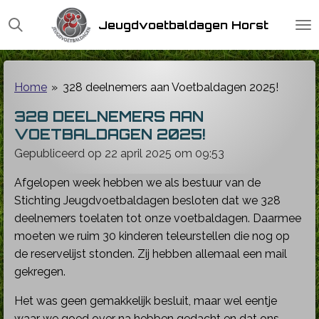
Ga
Jeugdvoetbaldagen Horst
direct
naar
de
hoofdinhoud
Home
»
328 deelnemers aan Voetbaldagen 2025!
328 DEELNEMERS AAN
VOETBALDAGEN 2025!
Gepubliceerd op 22 april 2025 om 09:53
Afgelopen week hebben we als bestuur van de
Stichting Jeugdvoetbaldagen besloten dat we 328
deelnemers toelaten tot onze voetbaldagen. Daarmee
moeten we ruim 30 kinderen teleurstellen die nog op
de reservelijst stonden. Zij hebben allemaal een mail
gekregen.
Het was geen gemakkelijk besluit, maar wel eentje
waar we goed over na hebben gedacht en dat ons