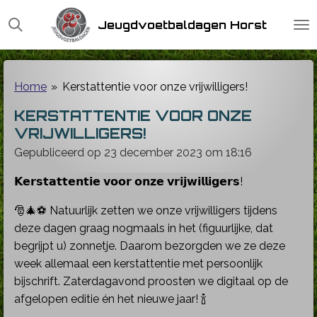
Ga
Jeugdvoetbaldagen Horst
direct
naar
de
hoofdinhoud
Home
»
Kerstattentie voor onze vrijwilligers!
KERSTATTENTIE VOOR ONZE
VRIJWILLIGERS!
Gepubliceerd op 23 december 2023 om 18:16
𝗞𝗲𝗿𝘀𝘁𝗮𝘁𝘁𝗲𝗻𝘁𝗶𝗲 𝘃𝗼𝗼𝗿 𝗼𝗻𝘇𝗲 𝘃𝗿𝗶𝗷𝘄𝗶𝗹𝗹𝗶𝗴𝗲𝗿𝘀!
🎅🎄⚽ Natuurlijk zetten we onze vrijwilligers tijdens
deze dagen graag nogmaals in het (figuurlijke, dat
begrijpt u) zonnetje. Daarom bezorgden we ze deze
week allemaal een kerstattentie met persoonlijk
bijschrift. Zaterdagavond proosten we digitaal op de
afgelopen editie én het nieuwe jaar! 🍾