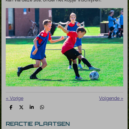
«
Vorige
Volgende
»
D
D
S
D
e
e
h
e
l
e
a
l
REACTIE PLAATSEN
e
l
r
e
n
e
n