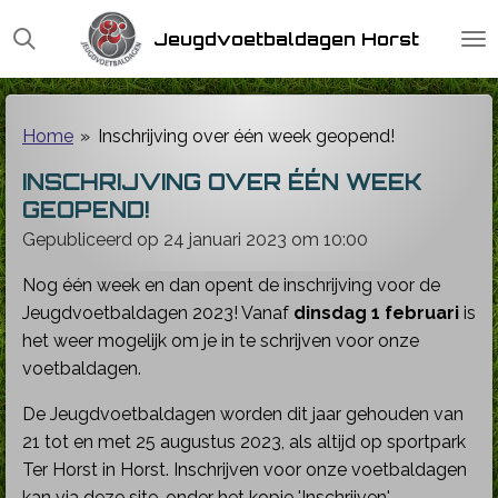
Ga
Jeugdvoetbaldagen Horst
direct
naar
de
hoofdinhoud
Home
»
Inschrijving over één week geopend!
INSCHRIJVING OVER ÉÉN WEEK
GEOPEND!
Gepubliceerd op 24 januari 2023 om 10:00
Nog één week en dan opent de inschrijving voor de
Jeugdvoetbaldagen 2023! Vanaf
dinsdag 1 februari
is
het weer mogelijk om je in te schrijven voor onze
voetbaldagen.
De Jeugdvoetbaldagen worden dit jaar gehouden van
21 tot en met 25 augustus 2023, als altijd op sportpark
Ter Horst in Horst. Inschrijven voor onze voetbaldagen
kan via deze site, onder het kopje 'Inschrijven'.