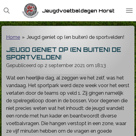
Ga
Jeugdvoetbaldagen Horst
direct
naar
de
hoofdinhoud
Home
»
Jeugd geniet op (en buiten) de sportvelden!
JEUGD GENIET OP (EN BUITEN) DE
SPORTVELDEN!
Gepubliceerd op 2 september 2021 om 18:13
Wat een heerlijke dag, al zeggen we het zelf, was het
vandaag. Het sportpark werd deze week voor het eerst
verlaten door de teams op veld 1. Zij gingen namelijk
de spelregelloop doen in de bossen. Voor degenen die
niet precies weten wat het inhoudt: de jeugd wandelt
een ronde met hun kader en beantwoordt diverse
voetbalvragen. Die hangen verstopt in een zone, waar
ze vijf minuten hebben om de vragen en goede