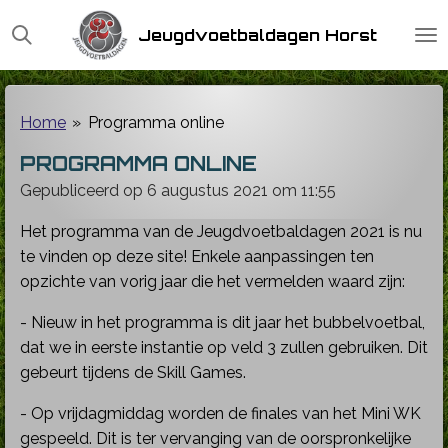
Ga
Jeugdvoetbaldagen Horst
direct
naar
de
hoofdinhoud
Home
»
Programma online
PROGRAMMA ONLINE
Gepubliceerd op 6 augustus 2021 om 11:55
Het programma van de Jeugdvoetbaldagen 2021 is nu
te vinden op deze site! Enkele aanpassingen ten
opzichte van vorig jaar die het vermelden waard zijn:
- Nieuw in het programma is dit jaar het bubbelvoetbal,
dat we in eerste instantie op veld 3 zullen gebruiken. Dit
gebeurt tijdens de Skill Games.
- Op vrijdagmiddag worden de finales van het Mini WK
gespeeld. Dit is ter vervanging van de oorspronkelijke