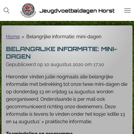
Ga
Jeugdvoetbaldagen Horst
direct
naar
de
hoofdinhoud
Home
»
Belangrijke informatie: mini-dagen
BELANGRIJKE INFORMATIE: MINI-
DAGEN
Gepubliceerd op 10 augustus 2020 om 17:10
Hieronder vinden jullie nogmaals alle belangrijke
informatie met betrekking tot onze twee mini-dagen die
op donderdag 13 en vrijdag 14 augustus worden
georganiseerd. Onderstaande is per mail ook
gecommuniceerd richting onze deelnemers. Deze
informatie is tevens te vinden onder het kopje 'editie 13
en 14 augustus' > praktische informatie.
Teamindeling en programma