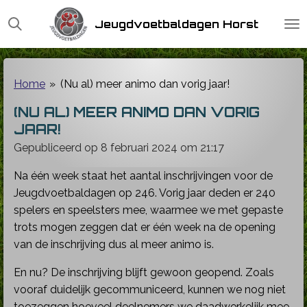
Ga
Jeugdvoetbaldagen Horst
direct
naar
de
hoofdinhoud
Home
»
(Nu al) meer animo dan vorig jaar!
(NU AL) MEER ANIMO DAN VORIG
JAAR!
Gepubliceerd op 8 februari 2024 om 21:17
Na één week staat het aantal inschrijvingen voor de
Jeugdvoetbaldagen op 246. Vorig jaar deden er 240
spelers en speelsters mee, waarmee we met gepaste
trots mogen zeggen dat er één week na de opening
van de inschrijving dus al meer animo is.
En nu? De inschrijving blijft gewoon geopend. Zoals
vooraf duidelijk gecommuniceerd, kunnen we nog niet
toezeggen hoeveel deelnemers we daadwerkelijk mee