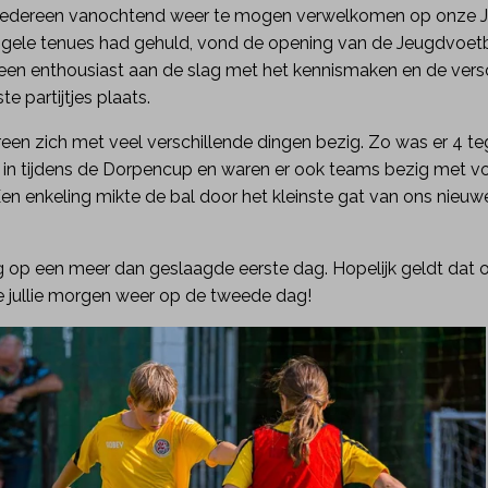
 iedereen vanochtend weer te mogen verwelkomen op onze 
e, gele tenues had gehuld, vond de opening van de Jeugdvoet
een enthousiast aan de slag met het kennismaken en de versc
e partijtjes plaats.
een zich met veel verschillende dingen bezig. Zo was er 4 te
h in tijdens de Dorpencup en waren er ook teams bezig met v
 Een enkeling mikte de bal door het kleinste gat van ons nie
rug op een meer dan geslaagde eerste dag. Hopelijk geldt dat oo
e jullie morgen weer op de tweede dag!