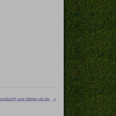
Volop voetbalplezier én aandacht voor dieren op dag 2!
»