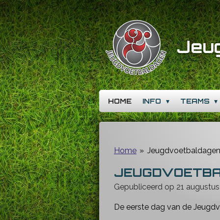
Ga
direct
naar
Jeu
de
hoofdinhoud
HOME
INFO
TEAMS
Home
»
Jeugdvoetbaldagen 
JEUGDVOETBA
Gepubliceerd op 21 augustus
De eerste dag van de Jeugdvo