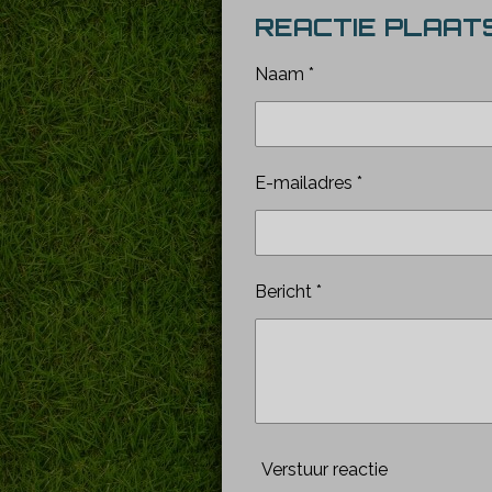
l
e
a
REACTIE PLAAT
e
l
r
n
e
Naam *
E-mailadres *
Bericht *
Verstuur reactie