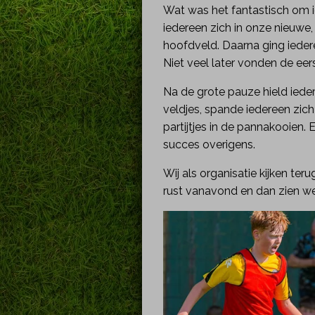
Wat was het fantastisch om
iedereen zich in onze nieuw
hoofdveld. Daarna ging ieder
Niet veel later vonden de eerst
Na de grote pauze hield ieder
veldjes, spande iedereen zic
partijtjes in de pannakooien.
succes overigens.
Wij als organisatie kijken te
rust vanavond en dan zien w