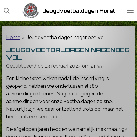
Ga
Jeugdvoetbaldagen Horst
direct
naar
de
hoofdinhoud
Home
»
Jeugdvoetbaldagen nagenoeg vol
JEUGDVOETBALDAGEN NAGENOEG
VOL
Gepubliceerd op 13 februari 2023 om 21:55
Een kleine twee weken nadat de inschrijving is
geopend, hebben we ondertussen al 180
aanmeldingen binnen. Nog nooit gingen de
aanmeldingen voor onze voetbaldagen zo snel.
Natuurlijk zijn we daar ontzettend trots op, maar het
heeft ook een keerzijde.
De afgelopen jaren hebben we namelijk maximaal 192
deelnemers kunnen verwelkomen. Niet omdat we niet