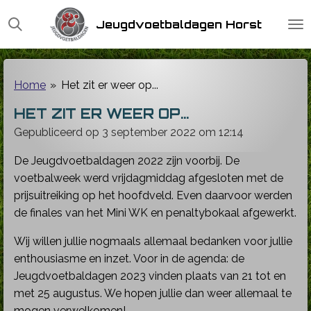
Ga
Jeugdvoetbaldagen Horst
direct
naar
de
hoofdinhoud
Home
»
Het zit er weer op...
HET ZIT ER WEER OP...
Gepubliceerd op 3 september 2022 om 12:14
De Jeugdvoetbaldagen 2022 zijn voorbij. De
voetbalweek werd vrijdagmiddag afgesloten met de
prijsuitreiking op het hoofdveld. Even daarvoor werden
de finales van het Mini WK en penaltybokaal afgewerkt.
Wij willen jullie nogmaals allemaal bedanken voor jullie
enthousiasme en inzet. Voor in de agenda: de
Jeugdvoetbaldagen 2023 vinden plaats van 21 tot en
met 25 augustus. We hopen jullie dan weer allemaal te
mogen verwelkomen!