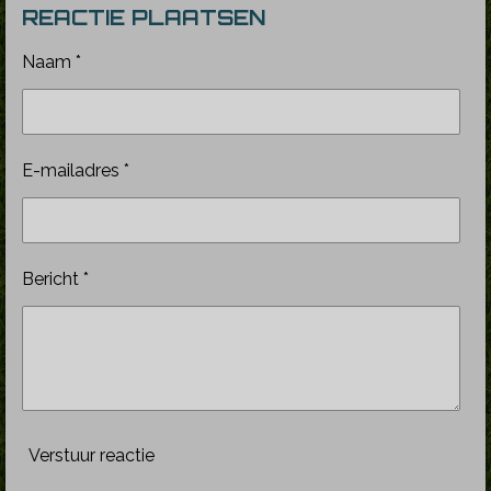
REACTIE PLAATSEN
e
l
r
e
n
e
n
Naam *
E-mailadres *
Bericht *
Verstuur reactie