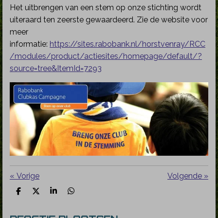
Het uitbrengen van een stem op onze stichting wordt
uiteraard ten zeerste gewaardeerd. Zie de website voor
meer
informatie:
https://sites.rabobank.nl/horstvenray/RCC
/modules/product/actiesites/homepage/default/?
source=tree&ItemId=7293
«
Vorige
Volgende
»
D
D
S
D
e
e
h
e
l
e
a
l
e
l
r
e