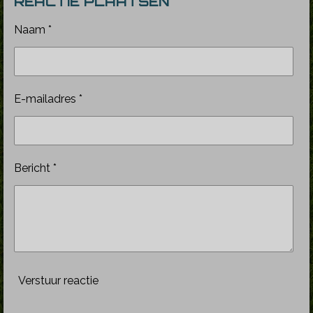
REACTIE PLAATSEN
n
e
n
Naam *
E-mailadres *
Bericht *
Verstuur reactie