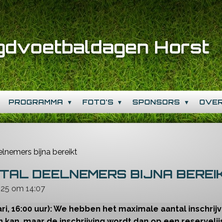
gdvoetbaldagen Horst
PROGRAMMA
FOTO'S
SPONSORS
OVE
lnemers bijna bereikt
TAL DEELNEMERS BIJNA BEREI
025 om 14:07
ri, 16:00 uur): We hebben het maximale aantal inschrij
n kan, maar de inschrijving wordt dan op een reservelij