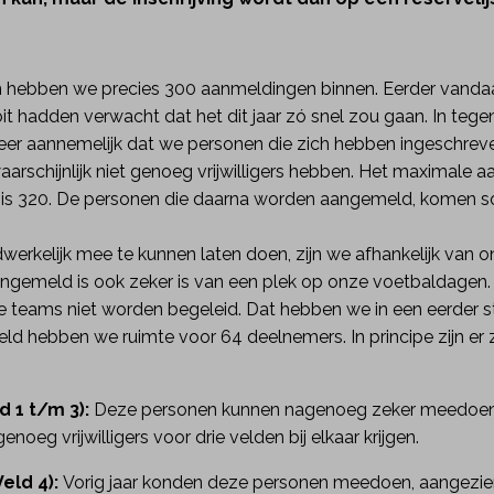
 hebben we precies 300 aanmeldingen binnen. Eerder vanda
hadden verwacht dat het dit jaar zó snel zou gaan. In tege
io zeer aannemelijk dat we personen die zich hebben ingeschr
aarschijnlijk niet genoeg vrijwilligers hebben. Het maximale
 is 320. De personen die daarna worden aangemeld, komen sow
kelijk mee te kunnen laten doen, zijn we afhankelijk van onze
aangemeld is ook zeker is van een plek op onze voetbaldagen
de teams niet worden begeleid. Dat hebben we in een eerder s
d hebben we ruimte voor 64 deelnemers. In principe zijn er 
 1 t/m 3):
Deze personen kunnen nagenoeg zeker meedoen
genoeg vrijwilligers voor drie velden bij elkaar krijgen.
eld 4):
Vorig jaar konden deze personen meedoen, aangezien