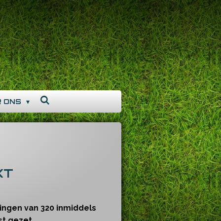
R ONS
KT
vingen van 320 inmiddels
st gezet.