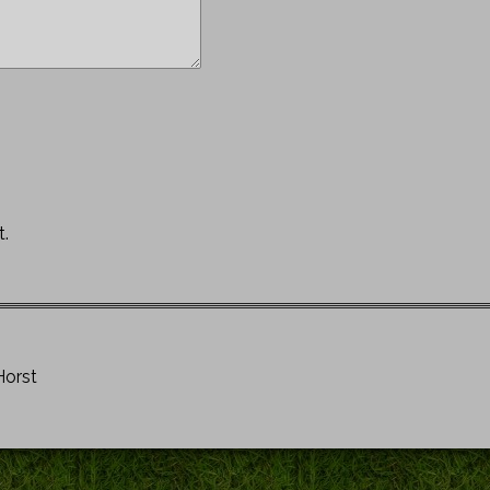
t.
orst