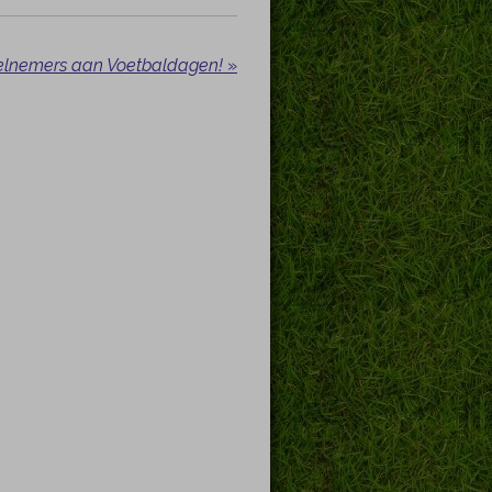
elnemers aan Voetbaldagen!
»