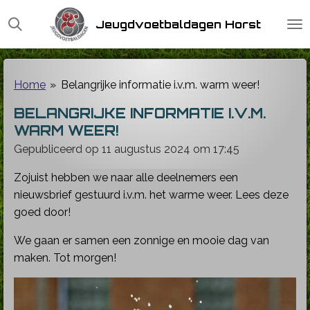
Ga
Jeugdvoetbaldagen Horst
direct
naar
de
hoofdinhoud
Home
»
Belangrijke informatie i.v.m. warm weer!
BELANGRIJKE INFORMATIE I.V.M.
WARM WEER!
Gepubliceerd op 11 augustus 2024 om 17:45
Zojuist hebben we naar alle deelnemers een
nieuwsbrief gestuurd i.v.m. het warme weer. Lees deze
goed door!
We gaan er samen een zonnige en mooie dag van
maken. Tot morgen!