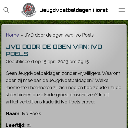
Ga
Jeugdvoetbaldagen Horst
direct
naar
de
hoofdinhoud
Home
»
JVD door de ogen van: Ivo Poels
JVD DOOR DE OGEN VAN: IVO
POELS
Gepubliceerd op 15 april 2023 om 09:15
Geen Jeugdvoetbaldagen zonder vrijwilligers. Waarom
doen zij mee aan de Jeugdvoetbaldagen? Welke
momenten herinneren zij zich nog en hoe zouden zij de
sfeer binnen onze kadergroep omschrijven? In dit
artikel vertelt ons kaderlid Ivo Poels erover.
Naam:
Ivo Poels
Leeftijd:
21